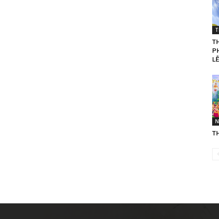
T
T
P
LỄ
N
T