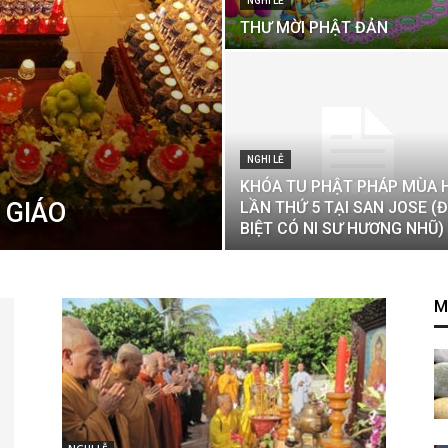
NGHI LỄ
THƯ MỜI PHẬT ĐẢN
NGHI LỄ
KHÓA TU PHẬT PHÁP MÙA 
 GIÁO
LẦN THỨ 5 TẠI SAN JOSE (
BIỆT CÓ NI SƯ HƯƠNG NHŨ)
M