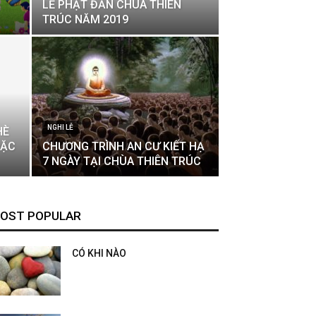
LỄ PHẬT ĐẢN CHÙA THIÊN
TRÚC NĂM 2019
NGHI LỄ
HÈ
ĐẶC
CHƯƠNG TRÌNH AN CƯ KIẾT HẠ
7 NGÀY TẠI CHÙA THIÊN TRÚC
OST POPULAR
CÓ KHI NÀO