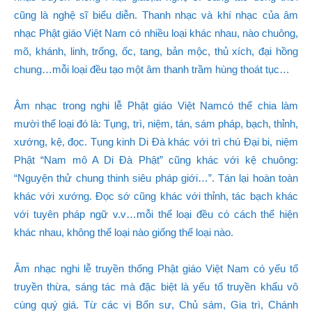
cũng là nghệ sĩ biểu diễn. Thanh nhạc và khí nhạc của âm
nhạc Phật giáo Việt Nam có nhiều loại khác nhau, nào chuông,
mõ, khánh, linh, trống, ốc, tang, bản mộc, thủ xích, đại hồng
chung…mỗi loại đều tạo một âm thanh trầm hùng thoát tục…
Âm nhạc trong nghi lễ Phật giáo Việt Namcó thể chia làm
mười thể loại đó là: Tụng, trì, niệm, tán, sám pháp, bạch, thỉnh,
xướng, kệ, đọc. Tụng kinh Di Đà khác với trì chú Đại bi, niệm
Phật “Nam mô A Di Đà Phật” cũng khác với kệ chuông:
“Nguyện thử chung thinh siêu pháp giới…”. Tán lại hoàn toàn
khác với xướng. Đọc sớ cũng khác với thỉnh, tác bạch khác
với tuyên pháp ngữ v.v…mỗi thể loại đều có cách thể hiện
khác nhau, không thể loại nào giống thể loại nào.
Âm nhạc nghi lễ truyền thống Phật giáo Việt Nam có yếu tố
truyền thừa, sáng tác mà đặc biệt là yếu tố truyền khẩu vô
cùng quý giá. Từ các vị Bổn sư, Chủ sám, Gia trì, Chánh