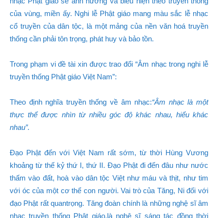
nhạc Phật giáo sẽ ảnh hưởng và biểu hiện theo truyền thống
của vùng, miền ấy. Nghi lễ Phật giáo mang màu sắc lễ nhạc
cổ truyền của dân tộc, là một mảng của nền văn hoá truyền
thống cần phải tôn trọng, phát huy và bảo tồn.
Trong phạm vi đề tài xin được trao đổi “Âm nhạc trong nghi lễ
truyền thống Phật giáo Việt Nam”:
Theo định nghĩa truyền thống về âm nhạc:
“Âm nhạc là một
thực thể được nhìn từ nhiều góc độ khác nhau, hiểu khác
nhau”.
Đạo Phật đến với Việt Nam rất sớm, từ thời Hùng Vương
khoảng từ thế kỷ thứ I, thứ II. Đạo Phật đi đến đâu như nước
thấm vào đất, hoà vào dân tộc Việt như máu và thịt, như tim
với óc của một cơ thể con người. Vai trò của Tăng, Ni đối với
đạo Phật rất quantrọng. Tăng đoàn chính là những nghệ sĩ âm
nhạc truyền thống Phật giáo,là nghệ sĩ sáng tác đồng thời