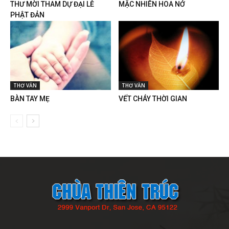
THƯ MỜI THAM DỰ ĐẠI LỄ
MẶC NHIÊN HOA NỞ
PHẬT ĐẢN
THƠ VĂN
THƠ VĂN
BÀN TAY MẸ
VẾT CHÁY THỜI GIAN