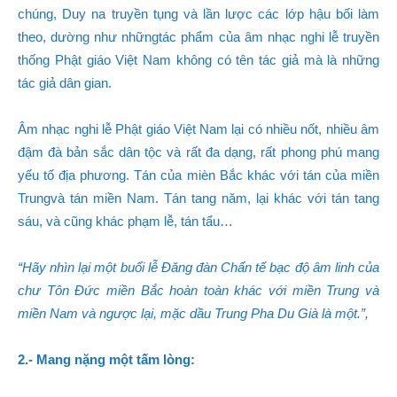
chúng, Duy na truyền tụng và lần lược các lớp hậu bối làm
theo, dường như nhữngtác phẩm của âm nhạc nghi lễ truyền
thống Phật giáo Việt Nam không có tên tác giả mà là những
tác giả dân gian.
Âm nhạc nghi lễ Phật giáo Việt Nam lại có nhiều nốt, nhiều âm
đậm đà bản sắc dân tộc và rất đa dạng, rất phong phú mang
yếu tố địa phương. Tán của mièn Bắc khác với tán của miền
Trungvà tán miền Nam. Tán tang năm, lại khác với tán tang
sáu, và cũng khác phạm lễ, tán tẩu…
“Hãy nhìn lại một buổi lễ Đăng đàn Chẩn tế bạc độ âm linh của
chư Tôn Đức miền Bắc hoàn toàn khác với miền Trung và
miền Nam và ngược lại, mặc dầu Trung Pha Du Già là một.”,
2.- Mang nặng một tấm lòng: