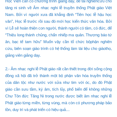
Học Viện cần có chương trình giảng dạy, đề tài nghiêncứu cho
tăng ni sinh về Âm nhạc nghi lễ truyền thống Phật giáo Việt
Nam. Bởi vì người xưa đã khẳng định “Tiên học lễ hậu học
văn”, Học lễ trước rồi sau đó mới học kiến thức văn hóa. Bởi
vì Lễ sẽ hoàn thiện con người, thành người có tâm, có đức, để
“Thiệu long thánh chủng, chấn nhiếp ma quân. Thượng báo tứ
ân, bạc tế tam hữu” Muốn vậy cần tổ chức bộphận nghiên
cứu, biên soạn giáo trình có hệ thống làm tài liệu cho giáothọ,
giảng viên giảng dạy.
2.- Âm nhạc nghi lễ Phật giáo rất cần thiết trong đời sống cộng
đồng xã hội đã trở thành một bộ phận văn hóa truyền thống
của dân tộc như nước với sửa như tim với óc, do đó Phật
giáo cần sưu tầm, ký âm, tích lủy, phổ biến để không những
Chư Tôn đức Tăng Ni trong nước được biết âm nhạc nghi lễ
Phật giáo từng miền, từng vùng, mà còn có phương pháp bảo
tồn, duy trì và phát triển có hiệu quả…