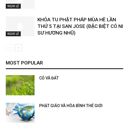
NGHI LỄ
KHÓA TU PHẬT PHÁP MÙA HÈ LẦN
THỨ 5 TẠI SAN JOSE (ĐẶC BIỆT CÓ NI
SƯ HƯƠNG NHŨ)
NGHI LỄ
MOST POPULAR
CỎ VÀ ĐẤT
PHẬT GIÁO VÀ HÒA BÌNH THẾ GIỚI