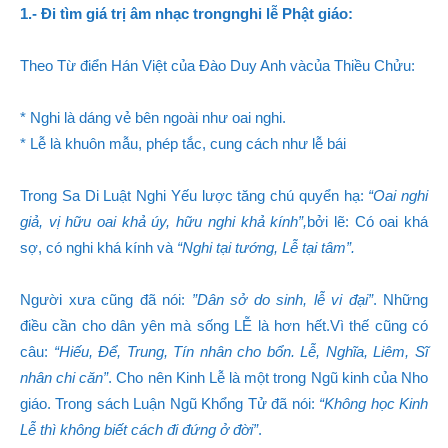
1.- Đi tìm giá trị âm nhạc trongnghi lễ Phật giáo:
Theo Từ điển Hán Việt của Đào Duy Anh vàcủa Thiều Chửu:
* Nghi là dáng vẻ bên ngoài như oai nghi.
* Lễ là khuôn mẫu, phép tắc, cung cách như lễ bái
Trong Sa Di Luật Nghi Yếu lược tăng chú quyển hạ:
“Oai nghi
giả, vị hữu oai khả úy, hữu nghi khả kính”,
bởi lẽ: Có oai khá
sợ, có nghi khá kính và
“Nghi tại tướng, Lễ tại tâm”.
Người xưa cũng đã nói:
”Dân sở do sinh, lễ vi đại”
. Những
điều cần cho dân yên mà sống LỄ là hơn hết.Vì thế cũng có
câu:
“Hiếu, Để, Trung, Tín nhân cho bổn. Lễ, Nghĩa, Liêm, Sĩ
nhân chi căn”
. Cho nên Kinh Lễ là một trong Ngũ kinh của Nho
giáo. Trong sách Luận Ngũ Khổng Tử đã nói:
“Không học Kinh
Lễ thì không biết cách đi đứng ở đời”
.