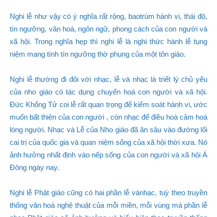
Nghi lễ như vậy có ý nghĩa rất rộng, baotrùm hành vi, thái độ,
tín ngưỡng, văn hoá, ngôn ngữ, phong cách của con người và
xã hội. Trong nghĩa hẹp thì nghi lễ là nghi thức hành lễ tụng
niệm mang tính tín ngưỡng thờ phụng của một tôn giáo.
Nghi lễ thường đi đôi với nhạc, lễ và nhạc là triết lý chủ yếu
của nho giáo có tác dụng chuyển hoá con người và xã hội.
Đức Khổng Tử coi lễ rất quan trọng để kiểm soát hành vi, ước
muốn bất thiện của con người , còn nhạc để điều hoà cảm hoá
lòng người. Nhạc và Lễ của Nho giáo đã ăn sâu vào đường lối
cai trị của quốc gia và quan niệm sống của xã hội thời xưa. Nó
ảnh hưởng nhất định vào nếp sống của con người và xã hội Á
Đông ngày nay.
Nghi lễ Phật giáo cũng có hai phần lễ vànhạc, tuỳ theo truyền
thống văn hoá nghệ thuật của mỗi miền, mỗi vùng mà phần lễ