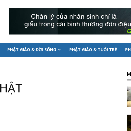
PHẬT GIÁO & ĐỜI SỐNG
PHẬT GIÁO & TUỔI TRẺ
PH
M
PHẬT