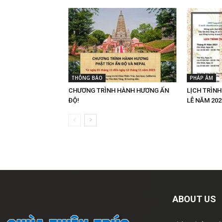
THÔNG BÁO
PHÁP ÂM
CHƯƠNG TRÌNH HÀNH HƯƠNG ẤN
LỊCH TRÌN
ĐỘ!
LỄ NĂM 202
ABOUT US