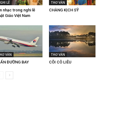
GHI LỄ
THƠ VĂN
 nhạc trong nghi lễ
CHÀNG KỊCH SỸ
ật Giáo Việt Nam
HƠ VĂN
THƠ VĂN
Í ẨN ĐƯỜNG BAY
CÕI CÔ LIÊU