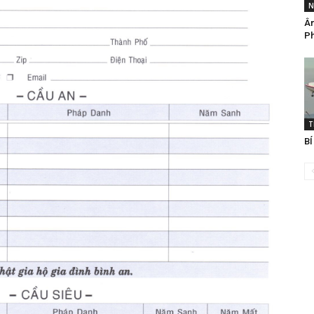
N
Âm
Ph
T
B