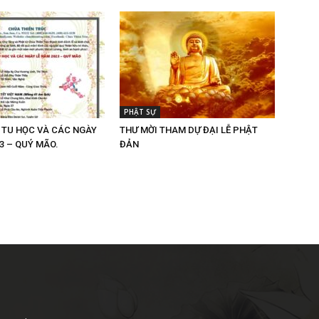
PHẬT SỰ
H TU HỌC VÀ CÁC NGÀY
THƯ MỜI THAM DỰ ĐẠI LỄ PHẬT
3 – QUÝ MÃO.
ĐẢN