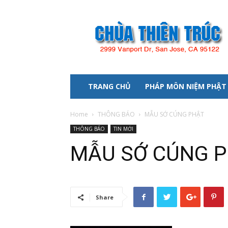
Chùa
Thiên
Trúc
TRANG CHỦ
PHÁP MÔN NIỆM PHẬT
Home
THÔNG BÁO
MẪU SỚ CÚNG PHẬT
THÔNG BÁO
TIN MỚI
MẪU SỚ CÚNG 
Share