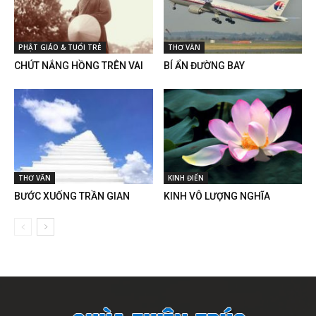
PHẬT GIÁO & TUỔI TRẺ
THƠ VĂN
CHÚT NẮNG HỒNG TRÊN VAI
BÍ ẨN ĐƯỜNG BAY
THƠ VĂN
KINH ĐIỂN
BƯỚC XUỐNG TRẦN GIAN
KINH VÔ LƯỢNG NGHĨA