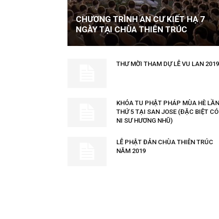
CHƯƠNG TRÌNH AN CƯ KIẾT HẠ 7
NGÀY TẠI CHÙA THIÊN TRÚC
THƯ MỜI THAM DỰ LỄ VU LAN 2019
KHÓA TU PHẬT PHÁP MÙA HÈ LẦ
THỨ 5 TẠI SAN JOSE (ĐẶC BIỆT CÓ
NI SƯ HƯƠNG NHŨ)
LỄ PHẬT ĐẢN CHÙA THIÊN TRÚC
NĂM 2019