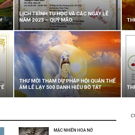
LỊCH TRÌNH TU HỌC VÀ CÁC NGÀY LỄ
!
NĂM 2023 – QUÝ MÃO.
TH
THƯ MỜI THAM DỰ PHÁP HỘI QUÁN THẾ
TẾ
ÂM LỄ LẠY 500 DANH HIỆU BỒ TÁT
TH
C
MẶC NHIÊN HOA NỞ