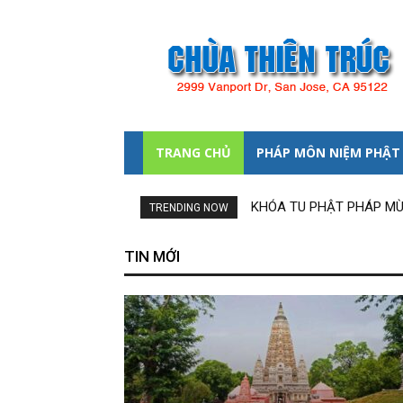
Chùa
Thiên
Trúc
TRANG CHỦ
PHÁP MÔN NIỆM PHẬT
KHÓA TU PHẬT PHÁP MÙA
TRENDING NOW
TIN MỚI