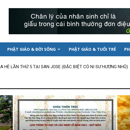
PHẬT GIÁO & ĐỜI SỐNG
PHẬT GIÁO & TUỔI TRẺ
PH
 HÈ LẦN THỨ 5 TẠI SAN JOSE (ĐẶC BIỆT CÓ NI SƯ HƯƠNG NHŨ)