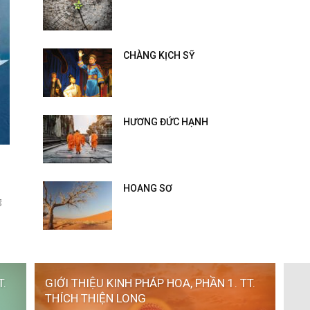
CHÀNG KỊCH SỸ
HƯƠNG ĐỨC HẠNH
HOANG SƠ
g
T.
GIỚI THIỆU KINH PHÁP HOA, PHẦN 1. TT.
THÍCH THIỆN LONG