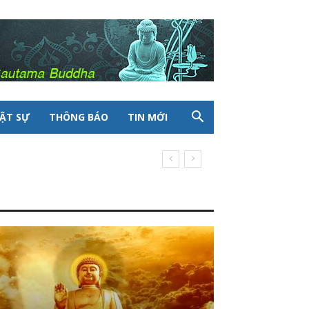
ẬT SỰ
THÔNG BÁO
TIN MỚI