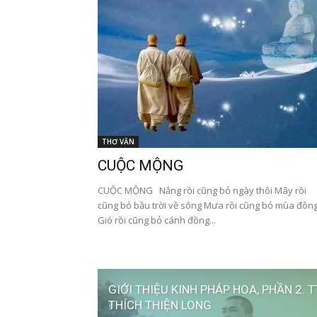
THƠ VĂN
CUỘC MỘNG
CUỘC MỘNG Nắng rồi cũng bỏ ngày thôi Mây rồi
cũng bỏ bầu trời về sông Mưa rồi cũng bỏ mùa đôn
Gió rồi cũng bỏ cánh đồng...
GIỚI THIỆU KINH PHÁP HOA, PHẦN 2. T
THÍCH THIỆN LONG