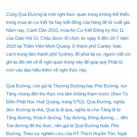
Cúng Quá Đường là một nghi thức quan trọng không thể thiếu
trong mùa an cư kiết hạ hay kiết đông của hàng đệ tử xuất gia.
Năm nay, Canh Dần 2010, mùa An Cư Kiết Đông kỳ thứ 11
của Giáo Hội Úc Châu được tổ chức từ ngày 6 đến 16-7 năm
2010 tại Thiền Viện Minh Quang, ở thành phố Canley Vale,
cách trung tâm thành phố Sydney 30 phút lái xe, người viết xin
ghi lại đôi nét về lễ nghi quan trọng này để giúp quý Phật tử
mới vào đạo hiểu thêm về nghi thức này.
Quá Đường, còn gọi là Thượng Đường hay Phó Đường, nơi
Tăng chúng đến thọ thực mà tâm không tham trước (theo Từ
Điển Phật Học Huệ Quang, trang 5752). Quá Đường, nghĩa
đen: Đường là nhà, Quá là đi qua, nghĩa là chư Tăng đi từ
Tăng đường, Khách đường, Tây đường, Đông đường…. đến
Trai đường để thọ thực, nên gọi là Quá Đường hoặc Phó
Đường. Theo sự nghiên cứu của HT Thích Huyền Tôn, Ngài