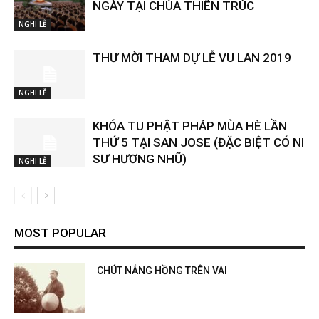
NGÀY TẠI CHÙA THIÊN TRÚC
NGHI LỄ
THƯ MỜI THAM DỰ LỄ VU LAN 2019
NGHI LỄ
KHÓA TU PHẬT PHÁP MÙA HÈ LẦN
THỨ 5 TẠI SAN JOSE (ĐẶC BIỆT CÓ NI
SƯ HƯƠNG NHŨ)
NGHI LỄ
MOST POPULAR
CHÚT NẮNG HỒNG TRÊN VAI