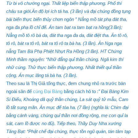
Từ bi vô chướng ngại. Thất liệp biến thập phương. Phổ thí
châu sa giới.Án độ lợi ích tá ha. (3 lần) và đại chúng đồng tụng
bài biến thực biến thủy chơn ngôn ” Nẳng mồ tát phạ đát tha,
nga đa phạ lồ chỉ đế. Án tam bạt ra tam bạt ra hồng(3 lần);
Nẳng mồ tô rô bà da, đát tha nga đa da, đát điệt tha. Án tô rô,
tô rô, bát ra tô rô, bát ra tô rô ta bà ha. (3 lần). Án Nga nga
nẵng Tam Bà Phạ Phiệt Nhựt Ra Hồng (3 lần). HT Chứng
Minh thầm nguyện: “Nhữ đẳng quỉ thần chúng. Ngã kim thí
nhữ cúng. Thử thực biến thập phương. Nhất thiết quỉ thần
cộng. Án mục lăng tá bà ha. (3 lần).
Theo sau là Thị Giả tống thực, đem chung nhỏ ra trước bàn
ngoài sân để
cúng Đại Bàng
bằng cách hô to :
” Đại Bàng Kim
Sí Điểu, Khoáng dã quỷ thần chúng, La sát quỷ tử mẫu, Cam
lồ tất sung mãn. Án mục đế tóa ha. (7 lần) (nghĩa là: Chim đại
bằng cánh vàng, chúng quỉ thần nơi đồng rộng, mẹ con quỉ la
sát, cam lồ được no đủ). Tiếp theo, Thầy Duy Nha xướng
Tăng Bạt: “Phật chế đại chúng, thực tồn ngũ quán, tán tâm tạp