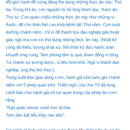
dồi giới hạnh để xứng đáng thọ dụng những thức ăn này; Thứ
ba: Trong khi ăn, con nguyện từ bỏ lòng tham dục, tham ăn;
Thứ tư: Con quán chiếu những thức ăn này như những vị
thuốc, để cho thân thể con khỏi bệnh tật; Thứ năm: Con nuôi
dưỡng chánh niệm, chỉ vì để thành tựu đạo nghiệp giải thoát
giác ngộ mà con xin thọ dụng những thức ăn này. (Nhất kế
công đa thiểu, lượng bỉ lai xứ. Nhị thổn kỷ đức hạnh, toàn
khuyết ứng cúng. Tam phòng tâm ly quá, tham đẳng vi tông.
Tứ chánh sự lương dược, vị liệu hình khô. Ngũ vi thành đạo
nghiệp, ưng thọ thử thực).
Trong suốt thời gian dùng cơm, hành giả luôn luôn giữ chánh
niệm với 5 phép quán trên. Thiền ngữ của chư Tổ đã từng
cảnh báo chư hành giả về sự quan trọng của phép ăn cơm
rằng:
“Ngũ quán nhược minh kim dị hóa
Tam tâm bất liễu thủy nan tiêu”.