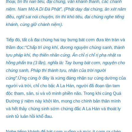
thoại, tín thí nan tiêu, đại chúng, văn khánh thanh, các chánh
niệm. Nam Mô A Di Đà Phật”, (Phật dạy đại chúng, ăn xét năm
điều, nghĩ sai nói chuyện, tín thí khó tiêu, đại chúng nghe tiếng
khánh, cùng giữ chánh niệm).
Tiếp đó, tất cả đại chúng hai tay bưng bát cơm đưa lên trán và
thầm đọc:
“Chấp trì ứng khí, đương nguyện chúng sanh, thành
tựu pháp khí, thọ thiên nhân cúng. Án chỉ rị chỉ rị phạ nhật ra
hồng phấn tra (3 lần), nghĩa là: Tay bưng bát cơm, nguyện cho
chúng sanh, Pháp thí thành tựu, nhận của trời người
cúng”.
Ứng cúng ở đây là xứng đáng nhận sự cúng dường của
người và trời, chỉ cho bậc A La Hán, người đã đoạn tận tam
độc tham, sân, si và vô minh phiền não. Trong khi cúng Quá
Đường ý niệm này khởi lên, mong cho chính bản thân mình
và hết thảy chúng sinh sớm chứng đắc A La Hán và thoát ly
sinh tử luân hồi khổ đau.
Nghe tiếng khánh để bát cơm xuống và múc ít cơm ra chén