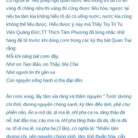
Có nghĩa là “nếu phép ngũ quán được liễu thông thì dù có ăn
vàng đi chăng nữa thì vàng đó cũng được tiêu hóa, ngược lại
nếu ba tâm kia không hiểu rõ dù có uống nước, nước kia cũng
không thể tiêu được. Hiểu được ý này mà Thầy Trụ Trì Tu
Viện Quảng Đức,TT Thích Tâm Phương đã từng nhắc nhở
hàng đệ tử trước khi dùng cơm trong các kỳ thọ bát Quan Trai
rằng:
Mỗi khi nâng bát cơm đầy,
Nhớ ơn Tam Bảo, ơn Thầy, Mẹ Cha
Nhớ người tín thí gần xa
Con nguyện sống hạnh vị tha đáp đền.
Ăn cơm xong, lấy tăm xỉa răng và thầm nguyện
” Tước dương
chi thời, đương nguyện chúng sanh, kỳ tâm điều tịnh, phệ chư
phiền não. Án a mộ dà, di ma lệ, nhĩ phạ ca ra, tăng thâu đà
nễ, bát đầu ma, câu ma ra, nhĩ phạ tăng thâu đà da, đà ra đà
ra, tố di ma lê, sa phạ ha (3 lần), có nghĩa là: “Nhấm tăm
dương chi, nên nguyện chúng sinh, tâm tính thuần hóa, cắn