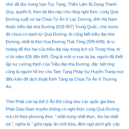
nhớ đã đọc trong Vạn Tục Tạng, Thiền Lâm Bị Dụng Thanh
Quy, quyển 6, theo tài liệu này cho rằng nghi thức cúng Quá
Đường xuất xứ tại Chùa Từ Ân ở Lạc Dương, tỉnh Hà Nam
thuộc triều đại nhà Đường (618-907) Trung Quốc, chứ trước
đó chưa có danh từ Quá Đường. Ai cũng biết triều đại nhà
Đường, nhất là thời Vua Đường Thái Tông (599-649), là vị
hoàng đế thứ hai của triều đại này trong lịch sử Trung Hoa, trị
vì từ năm 626 đến 649. Ông là một vị vua tài ba, người đã thiết
lập sự cường thịnh của Triều đại nhà Đường, đặc biệt ông
cũng là người hỗ trợ cho Tam Tạng Pháp Sư Huyền Trang mọi
điều kiện để dịch thuật Kinh Tạng tại Chùa Từ Ân ở Trường
An.
Thời Phật còn tại thế ở Ấn Độ cũng như các quốc gia theo
Phật Giáo Nam truyền không có nghi thức cúng Quá Đường
mà chỉ theo phương thức
” nhật trung nhất thực, thọ hạ nhất
túc”
, nghĩa là
” giữa ngày ăn một bữa, đêm ngủ dưới gốc cây