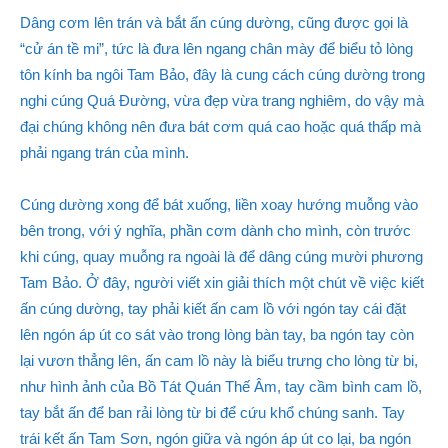
Dâng cơm lên trán và bắt ấn cúng dường, cũng được gọi là
“cử án tề mi”, tức là đưa lên ngang chân mày để biểu tỏ lòng
tôn kính ba ngôi Tam Bảo, đây là cung cách cúng dường trong
nghi cúng Quá Đường, vừa đẹp vừa trang nghiêm, do vậy mà
đại chúng không nên đưa bát cơm quá cao hoặc quá thấp mà
phải ngang trán của mình.
Cúng dường xong để bát xuống, liền xoay hướng muỗng vào
bên trong, với ý nghĩa, phần cơm dành cho mình, còn trước
khi cúng, quay muỗng ra ngoài là để dâng cúng mười phương
Tam Bảo. Ở đây, người viết xin giải thích một chút về việc kiết
ấn cúng dường, tay phải kiết ấn cam lồ với ngón tay cái đặt
lên ngón áp út co sát vào trong lòng bàn tay, ba ngón tay còn
lại vươn thẳng lên, ấn cam lồ này là biểu trưng cho lòng từ bi,
như hình ảnh của Bồ Tát Quán Thế Âm, tay cầm bình cam lồ,
tay bắt ấn để ban rải lòng từ bi để cứu khổ chúng sanh. Tay
trái kết ấn Tam Sơn, ngón giữa và ngón áp út co lại, ba ngón