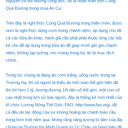
Nguyện và hồi hướng công đức, đó là hoàn mãn thời Cúng
Quá Đường trong mùa An Cư.
Trên đây là nghi thức Cúng Quá Đường trong thiền môn, được
xem là nghi thức dùng cơm trong chánh niệm, áp dụng cho tất
cả các bữa ăn khác, hành giả cần phải phải thuộc lòng các bài
kệ chú để áp dụng trong bữa ăn để giúp mình giữ gìn chánh
niệm, không tạp tưởng, mơ màng trong lúc ăn là mục đích
chính.
Trong lúc chúng ta đang ăn cơm trắng, uống nước trong tại
Trường Hạ, thì số người bị thiếu ăn trên toàn thế giới hiện đã
lên tới hơn 1 tỷ, tương đương 1/6 dân số thế giới, một con số
cao nhất trong lịch sử loài người, đây là thống kê mới nhất của
tổ chức Lương Nông Thế Giới, FAO, http://www.fao.org/, tất
cả đều do tác động của sự khủng hoảng tài chánh toàn cầu
trong hơn một năm qua. Mong rằng năng lượng từ tâm của đại
chúng tại Trường Hạ Minh Quang từ Úc Châu và hàng triệu đệ