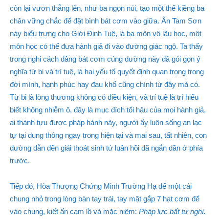
còn lại vươn thẳng lên, như ba ngọn núi, tạo một thế kiềng ba
chân vững chắc để đặt bình bát cơm vào giữa. Ấn Tam Sơn
này biểu trưng cho Giới Định Tuệ, là ba môn vô lậu học, một
môn học có thể đưa hành giả đi vào đường giác ngộ. Ta thấy
trong nghi cách dâng bát cơm cúng dường này đã gói gọn ý
nghĩa từ bi và trí tuệ, là hai yếu tố quyết định quan trọng trong
đời mình, hạnh phúc hay đau khổ cũng chính từ đây mà có.
Từ bi là lòng thương không có điều kiện, và trí tuệ là trí hiểu
biết không nhiễm ô, đây là mục đích tối hậu của mọi hành giả,
ai thành tựu được pháp hành này, người ấy luôn sống an lạc
tự tại dung thông ngay trong hiện tại và mai sau, tất nhiên, con
đường dẫn đến giải thoát sinh tử luân hồi đã ngắn dần ở phía
trước.
Tiếp đó, Hòa Thượng Chứng Minh Trường Hạ để một cái
chung nhỏ trong lòng bàn tay trái, tay mặt gắp 7 hạt cơm để
vào chung, kiết ấn cam lồ và mặc niệm:
Pháp lực bất tư nghì.