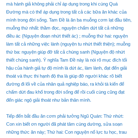
mà hành giả không phải chỉ áp dụng trong khi cúng Quá
Đường mà có thể áp dụng trong tất cả các bữa ăn khác của
mình trong đời sống. Tam Đề là ăn ba muỗng cơm lạt đầu tiên,
muỗng thứ nhất: thầm đọc, nguyện chấm dứt tất cả những
điều ác (Nguyện đoạn nhứt thiết ác) ; muỗng thứ hai: nguyện
làm tất cả những việc lành (nguyện tu nhứt thiết thiện); muỗng
thứ ba: nguyện giúp đỡ tất cả chúng sanh (Nguyện độ nhứt
thiết chúng sanh). Ý nghĩa Tam Đề này là nói rõ mục đích tối
hậu của hành giả tự độ mình là dứt ác, làm lành, đạt đến giải
thoát và thực thi hạnh độ tha là giúp đỡ người khác rõ biết
đường đi lối về của nhân quả nghiệp báo, ra khỏi tà kiến để
chấm dứt đau khổ trong đời sống để rồi cuối cùng cũng đạt
đến giác ngộ giải thoát như bản thân mình.
Tiếp đến bắt đầu ăn cơm phải tưởng Ngũ Quán: Thứ nhứt:
Con xin biết ơn người đã phát tâm cúng dường, sửa soạn
những thức ăn này; Thứ hai: Con nguyện nổ lực tu học, trau