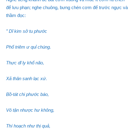
để lưu phạn; nghe chuông, bưng chén cơm để trước ngực và
thầm đọc:
” Dĩ kim sở tu phước
Phổ triêm ư quỉ chúng.
Thực dĩ ly khổ não,
Xả thân sanh lạc xứ.
Bồ-tát chi phước báo,
Vô tận nhược hư không,
Thí hoạch như thị quả,