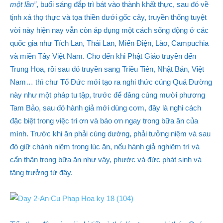
một lần”
, buổi sáng đắp trì bát vào thành khất thực, sau đó về
tịnh xá thọ thực và tọa thiền dưới gốc cây, truyền thống tuyệt
vời này hiện nay vẫn còn áp dụng một cách sống động ở các
quốc gia như Tích Lan, Thái Lan, Miến Điện, Lào, Campuchia
và miền Tây Việt Nam. Cho đến khi Phật Giáo truyền đến
Trung Hoa, rồi sau đó truyền sang Triều Tiên, Nhật Bản, Việt
Nam… thì chư Tổ Đức mới tạo ra nghi thức cúng Quá Đường
này như một pháp tu tập, trước để dâng cúng mười phương
Tam Bảo, sau đó hành giả mới dùng cơm, đây là nghi cách
đặc biệt trong việc tri ơn và báo ơn ngay trong bữa ăn của
mình. Trước khi ăn phải cúng dường, phải tưởng niệm và sau
đó giữ chánh niệm trong lúc ăn, nếu hành giả nghiêm trì và
cẩn thận trong bữa ăn như vậy, phước và đức phát sinh và
tăng trưởng từ đây.