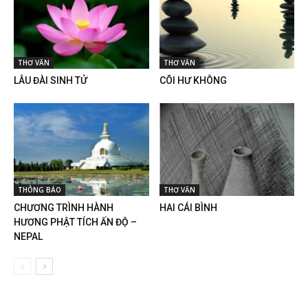
THƠ VĂN
THƠ VĂN
LÂU ĐÀI SINH TỬ
CÕI HƯ KHÔNG
THÔNG BÁO
THƠ VĂN
CHƯƠNG TRÌNH HÀNH
HAI CÁI BÌNH
HƯƠNG PHẬT TÍCH ẤN ĐỘ –
NEPAL