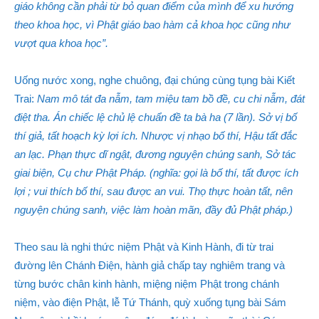
giáo không cần phải từ bỏ quan điểm của mình để xu hướng
theo khoa học, vì Phật giáo bao hàm cả khoa học cũng như
vượt qua khoa học”.
Uống nước xong, nghe chuông, đại chúng cùng tụng bài Kiết
Trai:
Nam mô tát đa nẫm, tam miệu tam bồ đề, cu chi nẫm, đát
điệt tha. Án chiếc lệ chủ lệ chuẩn đề ta bà ha (7 lần). Sở vị bố
thí giả, tất hoạch kỳ lợi ích. Nhược vị nhạo bố thí, Hậu tất đắc
an lạc. Phạn thực dĩ ngật, đương nguyện chúng sanh, Sở tác
giai biện, Cụ chư Phật Pháp. (nghĩa: gọi là bố thí, tất được ích
lợi ; vui thích bố thí, sau được an vui. Thọ thực hoàn tất, nên
nguyện chúng sanh, việc làm hoàn mãn, đầy đủ Phật pháp.)
Theo sau là nghi thức niệm Phật và Kinh Hành, đi từ trai
đường lên Chánh Điện, hành giả chấp tay nghiêm trang và
từng bước chân kinh hành, miệng niệm Phật trong chánh
niệm, vào điện Phật, lễ Tứ Thánh, quỳ xuống tụng bài Sám