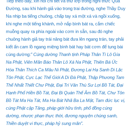
Tiếp theo đây, xin nói chi tiết và thứ lớp trong nghi thức Quá
Đường, sau khi hành giả vào trong trai đường, nghe Thầy Duy
Na nhịp ba tiếng chuông, chấp tay xá một xá và ngồi xuống,
khi nghe một tiếng khánh, mở nắp bình bát ra, cắm chiếc
muỗng quay ra phía ngoài vào cơm in sẵn, sau đó nghe
chuông hành giả tay trái nâng bát đưa lên ngang trán, tay phải
kiết ấn cam lồ ngang miệng bình bát hay bát cơm để tụng bài
cúng dường:
” Cúng dường Thanh tịnh Pháp Thân Tì Lô Gía
Na Phật, Viên Mãn Báo Thân Lô Xá Na Phật, Thiên Bá Ức
Hóa Thân Thích Ca Mâu Ni Phật, Đương Lai Hạ Sanh Di Lặc
Tôn Phật, Cực Lạc Thế Giới A Di Đà Phật, Thập Phương Tam
Thế Nhất Thiết Chư Phật, Đại Trí Văn Thù Sư Lợi Bồ Tát, Đại
Hạnh Phổ Hiền Bồ Tát, Đại Bi Quán Thế Âm Bồ Tát, Chư Tôn
Bồ Tát Ma Ha Tát, Ma Ha Bát Nhã Ba La Mật, Tam đức lục vị,
cúng Phật cập Tăng, pháp giới hữu tình, phổ đồng cúng
dường, nhược phạn thực thời, đương nguyện chúng sanh,
Thiền duyệt vi thực, pháp hỷ sung mãn”.