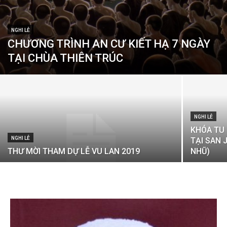
NGHI LỄ
CHƯƠNG TRÌNH AN CƯ KIẾT HẠ 7 NGÀY
TẠI CHÙA THIÊN TRÚC
NGHI LỄ
KHÓA TU
NGHI LỄ
TẠI SAN 
THƯ MỜI THAM DỰ LỄ VU LAN 2019
NHŨ)