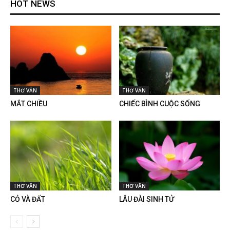
HOT NEWS
THƠ VĂN
THƠ VĂN
MẮT CHIỀU
CHIẾC BÌNH CUỘC SỐNG
THƠ VĂN
THƠ VĂN
CỎ VÀ ĐẤT
LÂU ĐÀI SINH TỬ