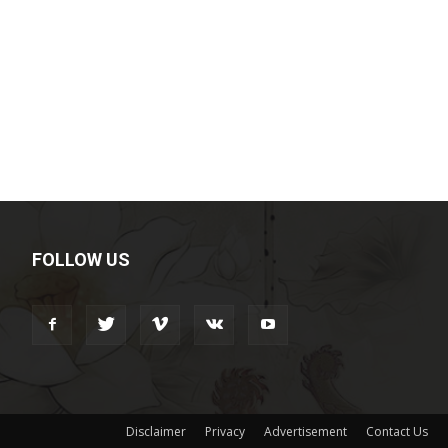
FOLLOW US
Disclaimer
Privacy
Advertisement
Contact Us