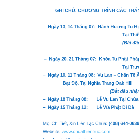
GHI CHÚ:
CHƯƠNG TRÌNH CÁC THÁNG
–
Ngày 13, 14 Tháng 07:
Hành Hương Tu Họ
Tại Thi
(Bắt đầ
–
Ngày 20, 21 Tháng 07:
Khóa Tu Phật Phá
Tại Trư
–
Ngày 10, 11 Tháng 08:
Vu Lan – Chẩn Tế 
Bạt Độ
,
Tại Nghĩa Trang Oak Hill
(Bắt đầu nhậ
–
Ngày 18 Tháng 08:
Lễ Vu Lan Tại Chùa
–
Ngày 15 Tháng 12:
Lễ Vía Phật Di Đà
Mọi Chi Tiết, Xin Liên Lạc Chùa:
(408) 644-063
Website:
www.chuathientruc.com