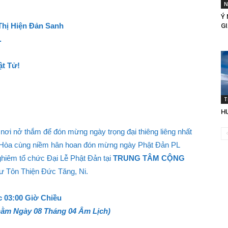
N
Ý 
ị Hiện Đản Sanh
G
.
t Tử!
T
H
nơi nở thắm để đón mừng ngày trọng đại thiêng liêng nhất
i. Hòa cùng niềm hân hoan đón mừng ngày Phật Đản PL
ghiêm tổ chức Đại Lễ Phật Đản tại
TRUNG TÂM CỘNG
 Tôn Thiện Đức Tăng, Ni.
 03:00 Giờ Chiều
ằm Ngày 08 Tháng 04 Âm Lịch)