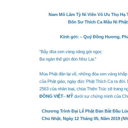
Nam Mô Lâm Tỳ Ni Viên Vô Ưu Thọ Hạ Th
Bổn Sư Thích Ca Mâu Ni Phật
Kính gởi: – Quý Đồng Hương, Phậ
“Bảy đóa sen vàng nâng gót ngọc
Ba ngàn thế giới đón Như Lai.”
Mùa Phật đản lại về, những đóa sen vàng khắp 
của Phật giáo, ngày đức Phật Thích Ca ra đờ
2563 của nhân loại, chùa Thiên Trúc sẽ trang n
ĐỒNG VIỆT
–
MỸ
dưới sự chứng minh của Chư
Chương Trình Đại Lễ Phật Đản Bắt Đầu Lúc
Chủ Nhật,
Ngày 12 Tháng 05
,
Năm 2019
(Nh