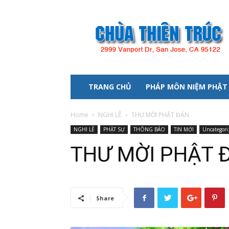
Chùa
Thiên
Trúc
TRANG CHỦ
PHÁP MÔN NIỆM PHẬT
Home
NGHI LỄ
THƯ MỜI PHẬT ĐẢN
NGHI LỄ
PHẬT SỰ
THÔNG BÁO
TIN MỚI
Uncategori
THƯ MỜI PHẬT 
Share