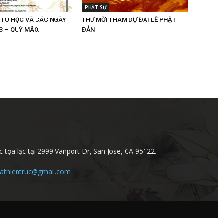
PHẬT SỰ
H TU HỌC VÀ CÁC NGÀY
THƯ MỜI THAM DỰ ĐẠI LỄ PHẬT
3 – QUÝ MÃO.
ĐẢN
 tọa lạc tại 2999 Vanport Dr, San Jose, CA 95122.
athientruc@gmail.com