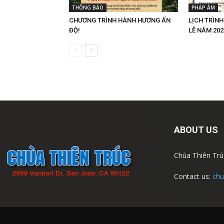
THÔNG BÁO
PHÁP ÂM
CHƯƠNG TRÌNH HÀNH HƯƠNG ẤN
LỊCH TRÌN
ĐỘ!
LỄ NĂM 202
ABOUT US
Chùa Thiên Trúc
Contact us:
chu