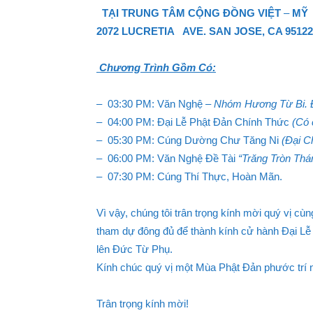
TẠI TRUNG TÂM CỘNG ĐỒNG VIỆT
–
MỸ
2072 LUCRETIA AVE. SAN JOSE, CA 95122
Chương Trình Gồm Có:
– 03:30 PM: Văn Nghệ
– Nhóm Hương Từ Bi. Đ
– 04:00 PM: Đại Lễ Phật Đản Chính Thức
(Có 
– 05:30 PM: Cúng Dường Chư Tăng Ni
(Đại C
– 06:00 PM: Văn Nghệ Đề Tài
“Trăng Tròn Thá
– 07:30 PM: Cúng Thí Thực, Hoàn Mãn.
Vì vậy, chúng tôi trân trọng kính mời quý vị cù
tham dự đông đủ để thành kính cử hành Đại L
lên Đức Từ Phụ.
Kính chúc quý vị một Mùa Phật Đản phước trí n
Trân trọng kính mời!