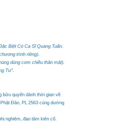
ặc Biệt Có Ca Sĩ Quang Tuấn.
chương trình riêng).
húng dùng cơm chiều thân mật).
ng Tư”.
ng bửu quyến dành thời gian về
ễ Phật Đản, PL 2563 cúng dường
hị nghiêm, đạo tâm kiên cố.