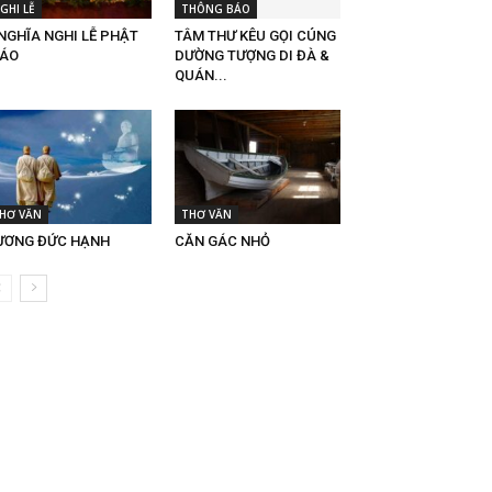
GHI LỄ
THÔNG BÁO
NGHĨA NGHI LỄ PHẬT
TÂM THƯ KÊU GỌI CÚNG
IÁO
DƯỜNG TƯỢNG DI ĐÀ &
QUÁN...
HƠ VĂN
THƠ VĂN
ƯƠNG ĐỨC HẠNH
CĂN GÁC NHỎ