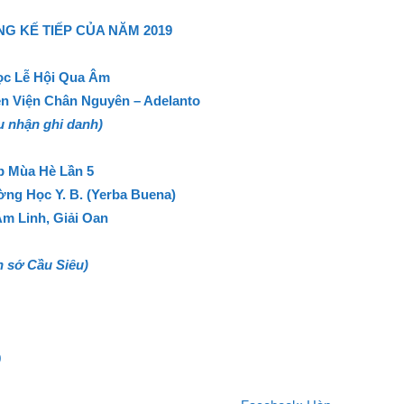
 KẾ TIẾP CỦA NĂM 2019
c Lễ Hội Qua Âm
ền Viện Chân Nguyên – Adelanto
u nhận ghi danh)
p Mùa Hè Lần 5
ờng Học Y. B. (Yerba Buena)
Âm Linh, Giải Oan
n sớ Cầu Siêu)
9