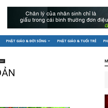
PHẬT GIÁO & ĐỜI SỐNG
PHẬT GIÁO & TUỔI TRẺ
PH
M
zed
ĐẢN