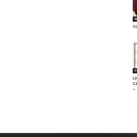
N
C
P
LỊ
C
–.