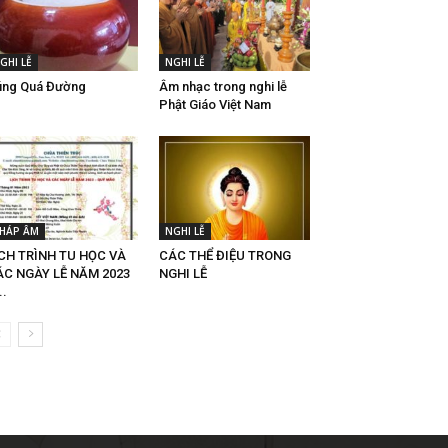
GHI LỄ
NGHI LỄ
úng Quá Đường
Âm nhạc trong nghi lễ
Phật Giáo Việt Nam
HÁP ÂM
NGHI LỄ
CH TRÌNH TU HỌC VÀ
CÁC THỂ ĐIỆU TRONG
ÁC NGÀY LỄ NĂM 2023
NGHI LỄ
..