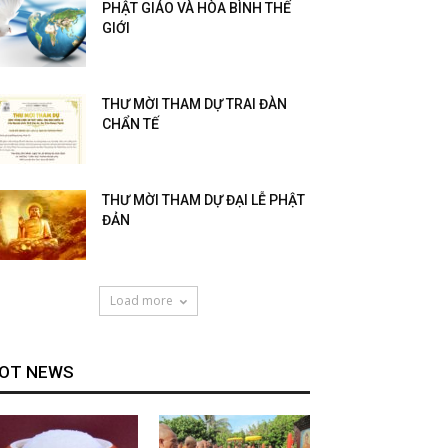
PHẬT GIÁO VÀ HÒA BÌNH THẾ
GIỚI
THƯ MỜI THAM DỰ TRAI ĐÀN
CHẨN TẾ
THƯ MỜI THAM DỰ ĐẠI LỄ PHẬT
ĐẢN
Load more
OT NEWS