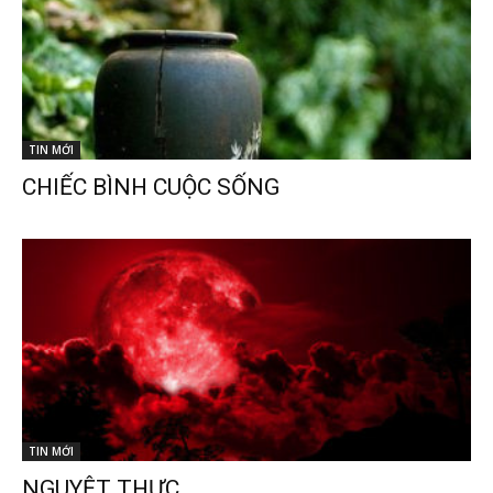
TIN MỚI
CHIẾC BÌNH CUỘC SỐNG
TIN MỚI
NGUYỆT THỰC