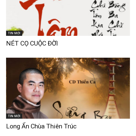
TIN MỚI
NÉT CỌ CUỘC ĐỜI
TIN MỚI
Long Ẩn Chùa Thiên Trúc