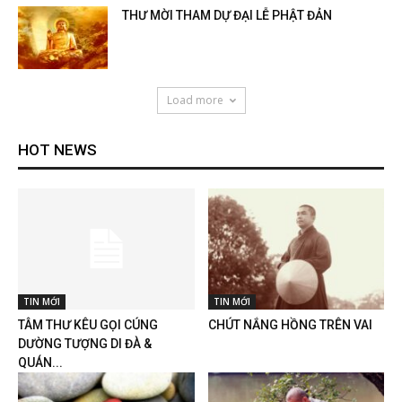
THƯ MỜI THAM DỰ ĐẠI LỄ PHẬT ĐẢN
Load more
HOT NEWS
TIN MỚI
TIN MỚI
TÂM THƯ KÊU GỌI CÚNG
CHÚT NẮNG HỒNG TRÊN VAI
DƯỜNG TƯỢNG DI ĐÀ &
QUÁN...