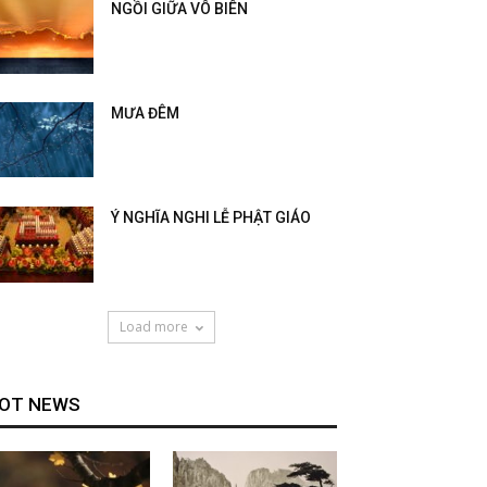
NGỒI GIỮA VÔ BIÊN
MƯA ĐÊM
Ý NGHĨA NGHI LỄ PHẬT GIÁO
Load more
OT NEWS