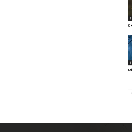
T
C
T
M