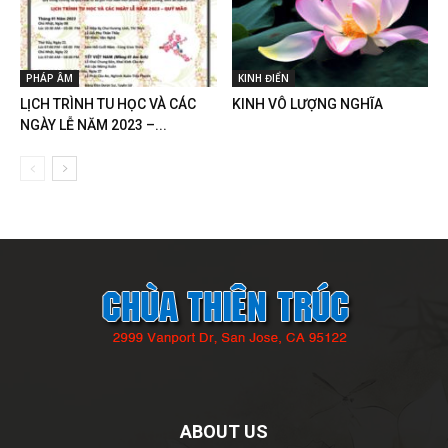
PHÁP ÂM
KINH ĐIỂN
LỊCH TRÌNH TU HỌC VÀ CÁC
KINH VÔ LƯỢNG NGHĨA
NGÀY LỄ NĂM 2023 –...
ABOUT US