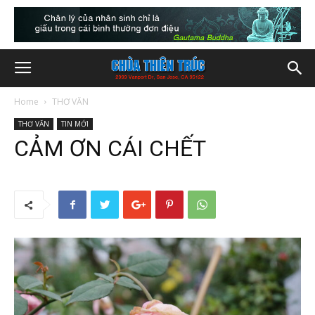
Home
THƠ VĂN
THƠ VĂN
TIN MỚI
CẢM ƠN CÁI CHẾT