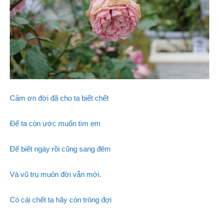
Cảm ơn đời đã cho ta biết chết
Để ta còn ước muốn tìm em
Để biết ngày rồi cũng sang đêm
Và vũ trụ muôn đời vẫn mới.
Có cái chết ta hãy còn trông đợi