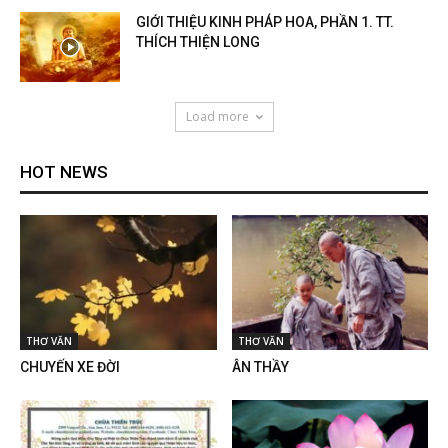
GIỚI THIỆU KINH PHÁP HOA, PHẦN 1. TT.
THÍCH THIỆN LONG
Load more
HOT NEWS
THƠ VĂN
THƠ VĂN
CHUYẾN XE ĐỜI
ÂN THẦY