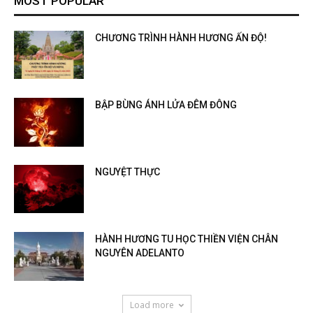
MOST POPULAR
CHƯƠNG TRÌNH HÀNH HƯƠNG ẤN ĐỘ!
BẬP BÙNG ÁNH LỬA ĐÊM ĐÔNG
NGUYỆT THỰC
HÀNH HƯƠNG TU HỌC THIỀN VIỆN CHÂN
NGUYÊN ADELANTO
Load more