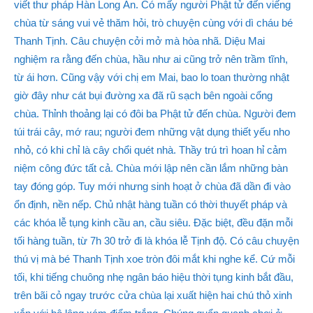
viết thư pháp Hàn Long Ẩn. Có mấy người Phật tử đến viếng
chùa từ sáng vui vẻ thăm hỏi, trò chuyện cùng với dì cháu bé
Thanh Tịnh. Câu chuyện cởi mở mà hòa nhã. Diệu Mai
nghiệm ra rằng đến chùa, hầu như ai cũng trở nên trầm tĩnh,
từ ái hơn. Cũng vậy với chị em Mai, bao lo toan thường nhật
giờ đây như cát bụi đường xa đã rũ sạch bên ngoài cổng
chùa. Thỉnh thoảng lại có đôi ba Phật tử đến chùa. Người đem
túi trái cây, mớ rau; người đem những vật dụng thiết yếu nho
nhỏ, có khi chỉ là cây chổi quét nhà. Thầy trú trì hoan hỉ cảm
niệm công đức tất cả. Chùa mới lập nên cần lắm những bàn
tay đóng góp. Tuy mới nhưng sinh hoạt ở chùa đã dần đi vào
ổn định, nền nếp. Chủ nhật hàng tuần có thời thuyết pháp và
các khóa lễ tụng kinh cầu an, cầu siêu. Đặc biệt, đều đặn mỗi
tối hàng tuần, từ 7h 30 trở đi là khóa lễ Tịnh độ. Có câu chuyện
thú vị mà bé Thanh Tịnh xoe tròn đôi mắt khi nghe kể. Cứ mỗi
tối, khi tiếng chuông nhẹ ngân báo hiệu thời tụng kinh bắt đầu,
trên bãi cỏ ngay trước cửa chùa lại xuất hiện hai chú thỏ xinh