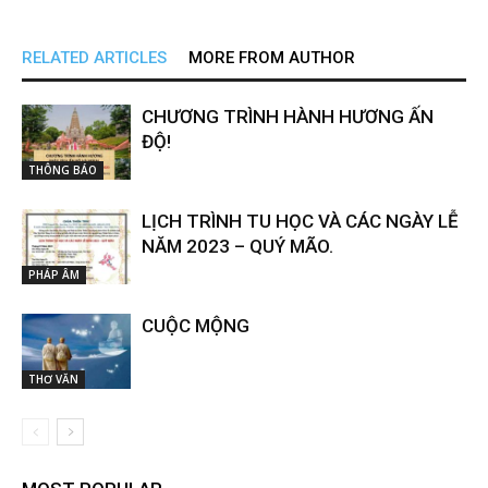
RELATED ARTICLES
MORE FROM AUTHOR
CHƯƠNG TRÌNH HÀNH HƯƠNG ẤN
ĐỘ!
THÔNG BÁO
LỊCH TRÌNH TU HỌC VÀ CÁC NGÀY LỄ
NĂM 2023 – QUÝ MÃO.
PHÁP ÂM
CUỘC MỘNG
THƠ VĂN