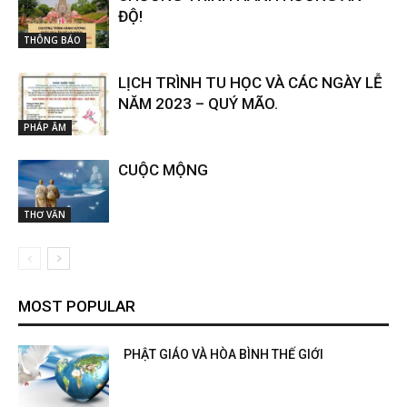
ĐỘ!
THÔNG BÁO
LỊCH TRÌNH TU HỌC VÀ CÁC NGÀY LỄ
NĂM 2023 – QUÝ MÃO.
PHÁP ÂM
CUỘC MỘNG
THƠ VĂN
MOST POPULAR
PHẬT GIÁO VÀ HÒA BÌNH THẾ GIỚI