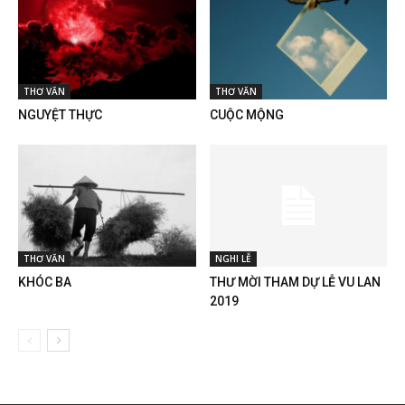
THƠ VĂN
THƠ VĂN
NGUYỆT THỰC
CUỘC MỘNG
THƠ VĂN
NGHI LỄ
KHÓC BA
THƯ MỜI THAM DỰ LỄ VU LAN
2019