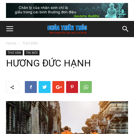
Home
THƠ VĂN
THƠ VĂN
TIN MỚI
HƯƠNG ĐỨC HẠNH