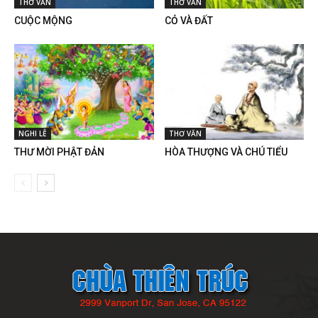
THƠ VĂN
THƠ VĂN
CUỘC MỘNG
CỎ VÀ ĐẤT
NGHI LỄ
THƠ VĂN
THƯ MỜI PHẬT ĐẢN
HÒA THƯỢNG VÀ CHÚ TIỂU