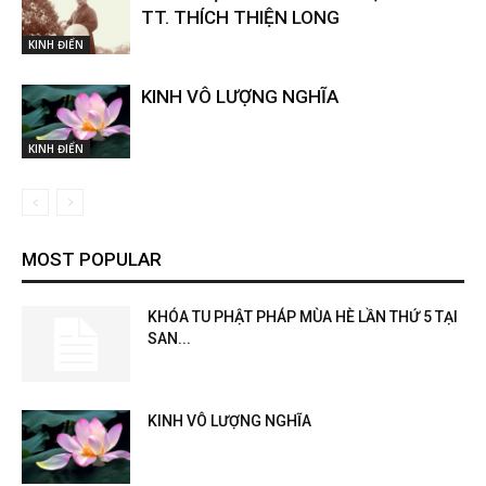
TT. THÍCH THIỆN LONG
KINH ĐIỂN
KINH VÔ LƯỢNG NGHĨA
KINH ĐIỂN
MOST POPULAR
KHÓA TU PHẬT PHÁP MÙA HÈ LẦN THỨ 5 TẠI
SAN...
KINH VÔ LƯỢNG NGHĨA