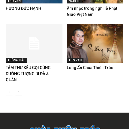
THƠ VĂN
NGHI LỄ
HƯƠNG ĐỨC HẠNH
Âm nhạc trong nghi lễ Phật
Giáo Việt Nam
THÔNG BÁO
THƠ VĂN
TÂM THƯ KÊU GỌI CÚNG
Long Ẩn Chùa Thiên Trúc
DƯỜNG TƯỢNG DI ĐÀ &
QUÁN...