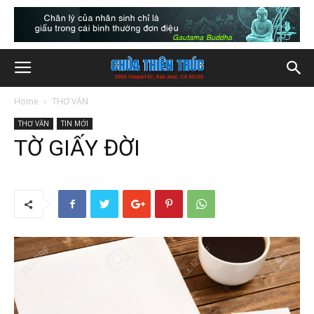
Home
THƠ VĂN
THƠ VĂN
TIN MỚI
TỜ GIẤY ĐỜI