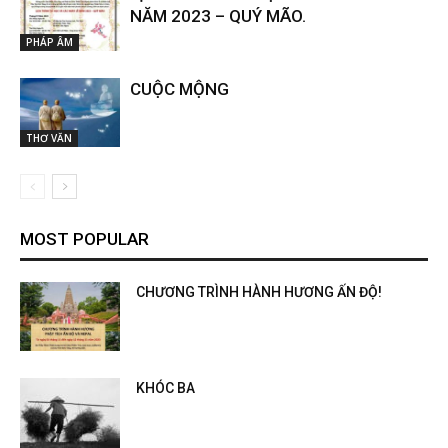
NĂM 2023 – QUÝ MÃO.
PHÁP ÂM
CUỘC MỘNG
THƠ VĂN
MOST POPULAR
CHƯƠNG TRÌNH HÀNH HƯƠNG ẤN ĐỘ!
KHÓC BA