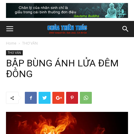
Home
THƠ VĂN
THƠ VĂN
BẬP BÙNG ÁNH LỬA ĐÊM
ĐÔNG