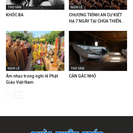
THƠ VĂN
NGHI LỄ
KHÓC BA
CHƯƠNG TRÌNH AN CƯ KIẾT
HẠ 7 NGÀY TẠI CHÙA THIÊN...
NGHI LỄ
THƠ VĂN
Âm nhạc trong nghi lễ Phật
CĂN GÁC NHỎ
Giáo Việt Nam