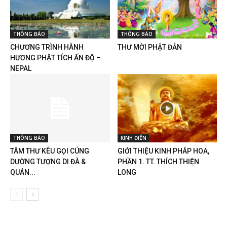
THÔNG BÁO
THÔNG BÁO
CHƯƠNG TRÌNH HÀNH
THƯ MỜI PHẬT ĐẢN
HƯƠNG PHẬT TÍCH ẤN ĐỘ –
NEPAL
THÔNG BÁO
KINH ĐIỂN
TÂM THƯ KÊU GỌI CÚNG
GIỚI THIỆU KINH PHÁP HOA,
DƯỜNG TƯỢNG DI ĐÀ &
PHẦN 1. TT. THÍCH THIỆN
QUÁN...
LONG