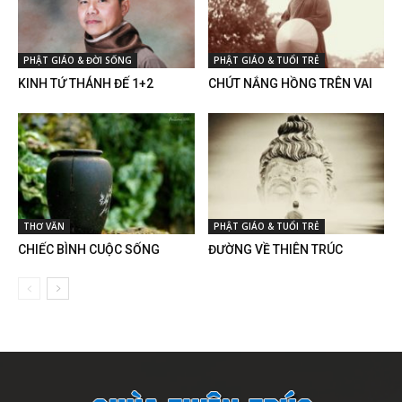
PHẬT GIÁO & ĐỜI SỐNG
PHẬT GIÁO & TUỔI TRẺ
KINH TỨ THÁNH ĐẾ 1+2
CHÚT NẮNG HỒNG TRÊN VAI
THƠ VĂN
PHẬT GIÁO & TUỔI TRẺ
CHIẾC BÌNH CUỘC SỐNG
ĐƯỜNG VỀ THIÊN TRÚC