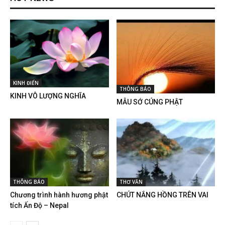
KINH ĐIỂN
THÔNG BÁO
KINH VÔ LƯỢNG NGHĨA
MẪU SỚ CÚNG PHẬT
THÔNG BÁO
THƠ VĂN
Chương trình hành hương phật
CHÚT NẮNG HỒNG TRÊN VAI
tích Ấn Độ – Nepal