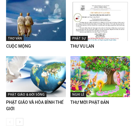
THƠ VĂN
PHẬT SỰ
CUỘC MỘNG
THƯ VU LAN
PHẬT GIÁO & ĐỜI SỐNG
NGHI LỄ
PHẬT GIÁO VÀ HÒA BÌNH THẾ
THƯ MỜI PHẬT ĐẢN
GIỚI