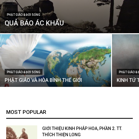
PHẬT GIÁO & ĐỜI SỐNG
QUẢ BÁO ÁC KHẨU
PHẬT GIÁO & ĐỜI SỐNG
PHẬT GIÁO &
PHẬT GIÁO VÀ HÒA BÌNH THẾ GIỚI
KINH TỨ 
MOST POPULAR
GIỚI THIỆU KINH PHÁP HOA, PHẦN 2. TT.
THÍCH THIỆN LONG