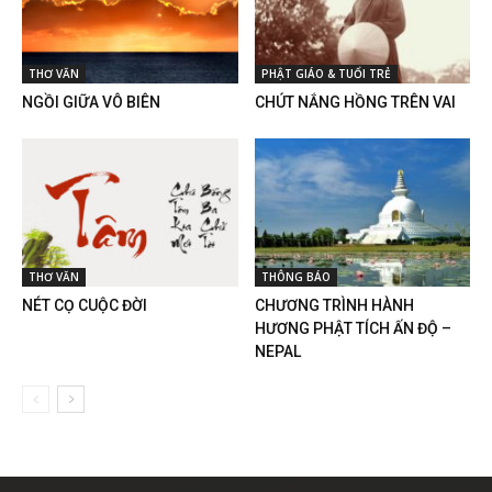
THƠ VĂN
PHẬT GIÁO & TUỔI TRẺ
NGỒI GIỮA VÔ BIÊN
CHÚT NẮNG HỒNG TRÊN VAI
THƠ VĂN
THÔNG BÁO
NÉT CỌ CUỘC ĐỜI
CHƯƠNG TRÌNH HÀNH
HƯƠNG PHẬT TÍCH ẤN ĐỘ –
NEPAL