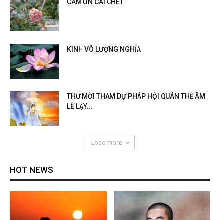
CẢM ƠN CÁI CHẾT
KINH VÔ LƯỢNG NGHĨA
THƯ MỜI THAM DỰ PHÁP HỘI QUÁN THẾ ÂM
LỄ LẠY...
Load more
HOT NEWS