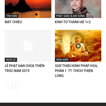
THƠ VĂN
PHẬT GIÁO & ĐỜI SỐNG
MẮT CHIỀU
KINH TỨ THÁNH ĐẾ 1+2
NGHI LỄ
KINH ĐIỂN
LỄ PHẬT ĐẢN CHÙA THIÊN
GIỚI THIỆU KINH PHÁP HOA,
TRÚC NĂM 2019
PHẦN 1. TT. THÍCH THIỆN
LONG