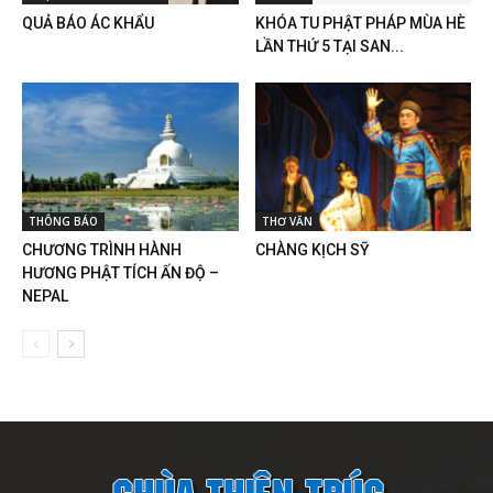
QUẢ BÁO ÁC KHẨU
KHÓA TU PHẬT PHÁP MÙA HÈ
LẦN THỨ 5 TẠI SAN...
THÔNG BÁO
THƠ VĂN
CHƯƠNG TRÌNH HÀNH
CHÀNG KỊCH SỸ
HƯƠNG PHẬT TÍCH ẤN ĐỘ –
NEPAL