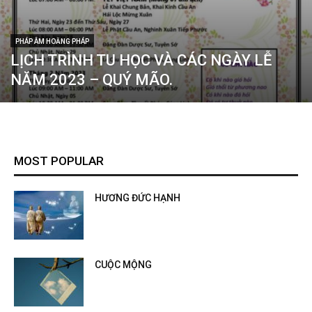
PHÁP ÂM HOẰNG PHÁP
LỊCH TRÌNH TU HỌC VÀ CÁC NGÀY LỄ
NĂM 2023 – QUÝ MÃO.
MOST POPULAR
HƯƠNG ĐỨC HẠNH
CUỘC MỘNG