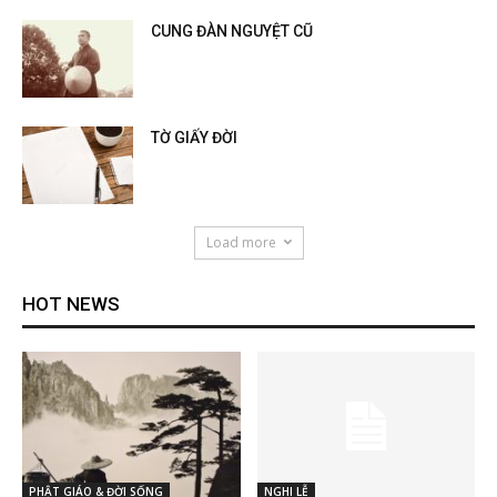
CUNG ĐÀN NGUYỆT CŨ
TỜ GIẤY ĐỜI
Load more
HOT NEWS
PHẬT GIÁO & ĐỜI SỐNG
NGHI LỄ