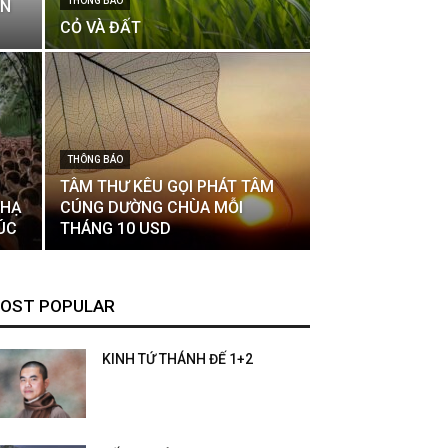
THÔNG BÁO
ÁN
CỎ VÀ ĐẤT
THÔNG BÁO
TÂM THƯ KÊU GỌI PHÁT TÂM
 HẠ
CÚNG DƯỜNG CHÙA MỖI
ÚC
THÁNG 10 USD
OST POPULAR
KINH TỨ THÁNH ĐẾ 1+2