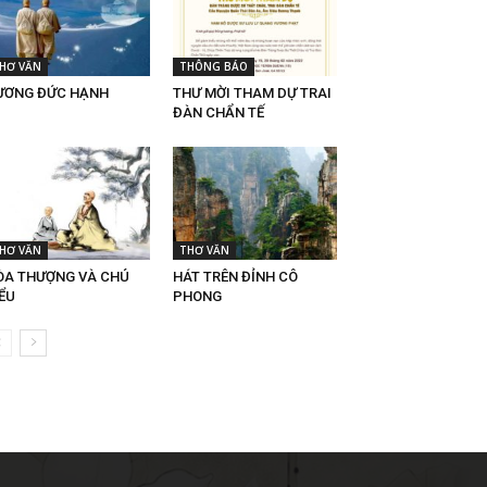
HƠ VĂN
THÔNG BÁO
ƯƠNG ĐỨC HẠNH
THƯ MỜI THAM DỰ TRAI
ĐÀN CHẨN TẾ
HƠ VĂN
THƠ VĂN
ÒA THƯỢNG VÀ CHÚ
HÁT TRÊN ĐỈNH CÔ
ỂU
PHONG