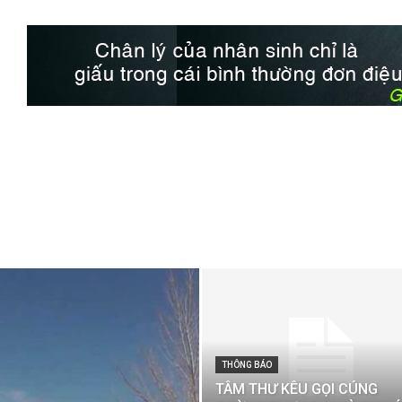
THÔNG BÁO
TÂM THƯ KÊU GỌI CÚNG