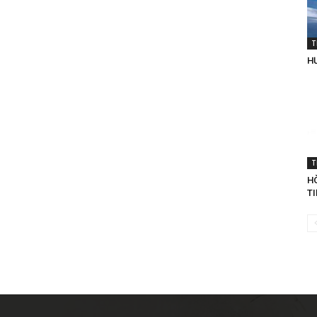
T
H
T
H
TI