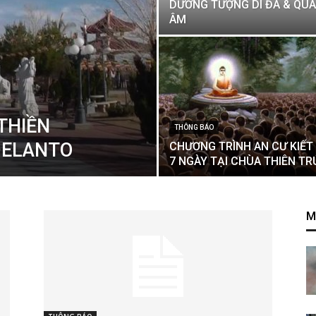
DƯỜNG TƯỢNG DI ĐÀ & QU
ÂM
THIỀN
THÔNG BÁO
DELANTO
CHƯƠNG TRÌNH AN CƯ KIẾT
7 NGÀY TẠI CHÙA THIÊN TR
M